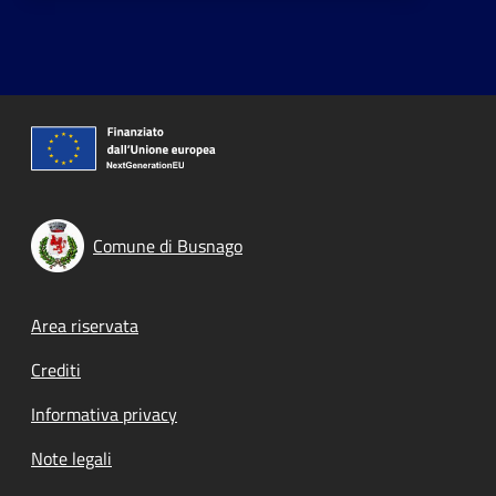
Comune di Busnago
Footer menu
Area riservata
Crediti
Informativa privacy
Note legali