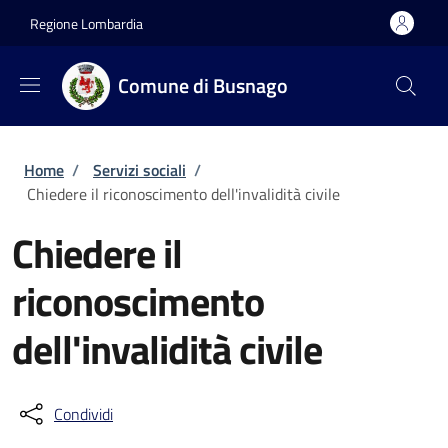
Salta al contenuto principale
Skip to footer content
Regione Lombardia
Comune di Busnago
Briciole di pane
Home
/
Servizi sociali
/
Chiedere il riconoscimento dell'invalidità civile
Chiedere il
riconoscimento
dell'invalidità civile
Condividi