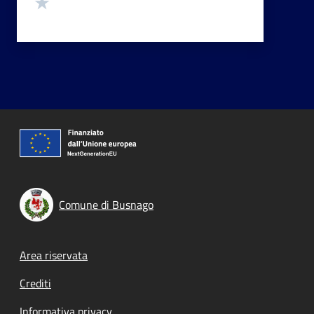
Valuta 1 stelle su 5
Comune di Busnago
Footer menu
Area riservata
Crediti
Informativa privacy