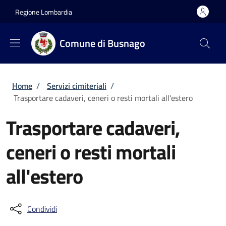
Salta al contenuto principale
Skip to footer content
Regione Lombardia
Comune di Busnago
Briciole di pane
Home
/
Servizi cimiteriali
/
Trasportare cadaveri, ceneri o resti mortali all'estero
Trasportare cadaveri,
ceneri o resti mortali
all'estero
Condividi