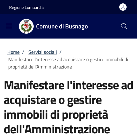
Salta al contenuto principale
Skip to footer content
Regione Lombardia
Comune di Busnago
Briciole di pane
Home
/
Servizi sociali
/
Manifestare l'interesse ad acquistare o gestire immobili di
proprietà dell'Amministrazione
Manifestare l'interesse ad
acquistare o gestire
immobili di proprietà
dell'Amministrazione