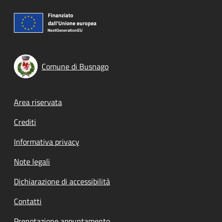
Comune di Busnago
Footer menu
Area riservata
Crediti
Informativa privacy
Note legali
Dichiarazione di accessibilità
Contatti
Prenotazione appuntamento