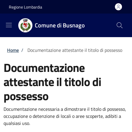
Salta al contenuto principale
Skip to footer content
Regione Lombardia
Comune di Busnago
Briciole di pane
Home
/
Documentazione attestante il titolo di possesso
Documentazione
attestante il titolo di
possesso
Documentazione necessaria a dimostrare il titolo di possesso,
occupazione o detenzione di locali o aree scoperte, adibiti a
qualsiasi uso.