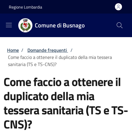
Salta al contenuto principale
Skip to footer content
Regione Lombardia
Comune di Busnago
Briciole di pane
Home
/
Domande frequenti
/
Come faccio a ottenere il duplicato della mia tessera
sanitaria (TS e TS-CNS)?
Come faccio a ottenere il
duplicato della mia
tessera sanitaria (TS e TS-
CNS)?