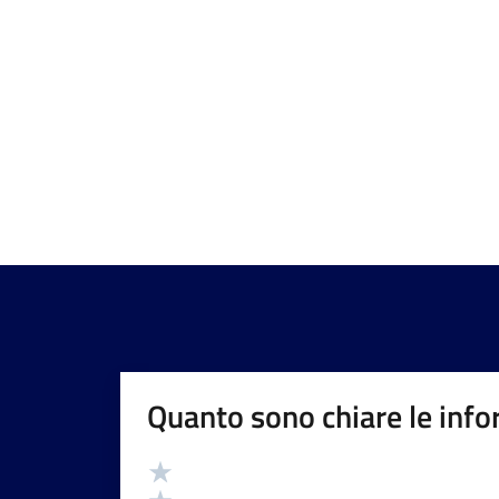
Quanto sono chiare le info
Valutazione
Valuta 5 stelle su 5
Valuta 4 stelle su 5