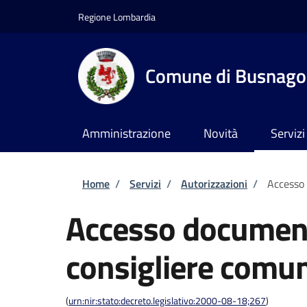
Salta al contenuto principale
Skip to footer content
Regione Lombardia
Comune di Busnago
Amministrazione
Novità
Servizi
Briciole di pane
Home
/
Servizi
/
Autorizzazioni
/
Accesso
Accesso documen
consigliere comu
(
urn:nir:stato:decreto.legislativo:2000-08-18;267
)