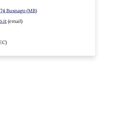
874 Busnago (MB)
.it
(email)
EC)