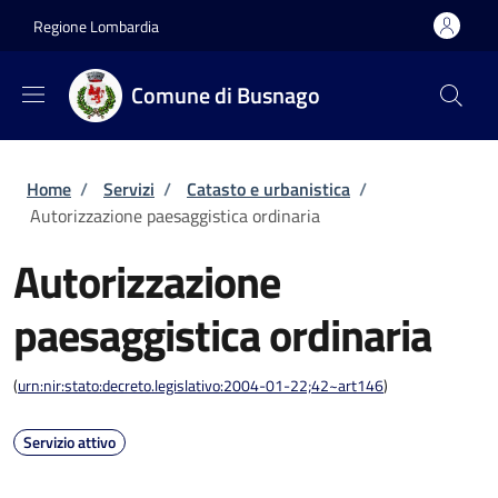
Salta al contenuto principale
Skip to footer content
Regione Lombardia
Comune di Busnago
Briciole di pane
Home
/
Servizi
/
Catasto e urbanistica
/
Autorizzazione paesaggistica ordinaria
Autorizzazione
paesaggistica ordinaria
(
urn:nir:stato:decreto.legislativo:2004-01-22;42~art146
)
Servizio attivo