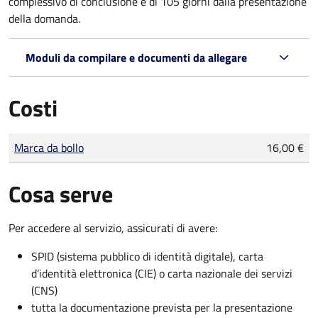
complessivo di conclusione è di 105 giorni dalla presentazione
della domanda.
Moduli da compilare e documenti da allegare
Costi
Tipo di pagamento
Importo
Marca da bollo
16,00 €
Cosa serve
Per accedere al servizio, assicurati di avere:
SPID (sistema pubblico di identità digitale), carta
d’identità elettronica (CIE) o carta nazionale dei servizi
(CNS)
tutta la documentazione prevista per la presentazione