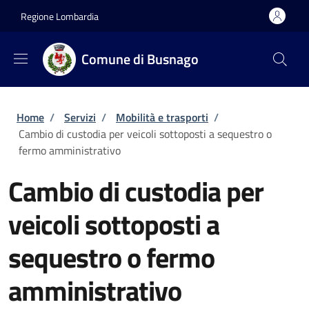
Salta al contenuto principale
Skip to footer content
Regione Lombardia
Comune di Busnago
Briciole di pane
Home
/
Servizi
/
Mobilità e trasporti
/
Cambio di custodia per veicoli sottoposti a sequestro o
fermo amministrativo
Cambio di custodia per
veicoli sottoposti a
sequestro o fermo
amministrativo