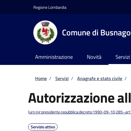
Salta al contenuto principale
Skip to footer content
Regione Lombardia
Comune di Busnago
Amministrazione
Novità
Servizi
Briciole di pane
Home
/
Servizi
/
Anagrafe e stato civile
/
Autorizzazione al
(
urn:nir:presidente.repubblica:decreto:1990-09-10;285~ar
Servizio attivo