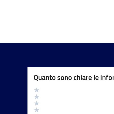
Quanto sono chiare le info
Valutazione
Valuta 5 stelle su 5
Valuta 4 stelle su 5
Valuta 3 stelle su 5
Valuta 2 stelle su 5