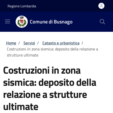
Salta al contenuto principale
Skip to footer content
Regione Lombardia
Comune di Busnago
Briciole di pane
Home
/
Servizi
/
Catasto e urbanistica
/
Costruzioni in zona sismica: deposito della relazione a
strutture ultimate
Costruzioni in zona
sismica: deposito della
relazione a strutture
ultimate