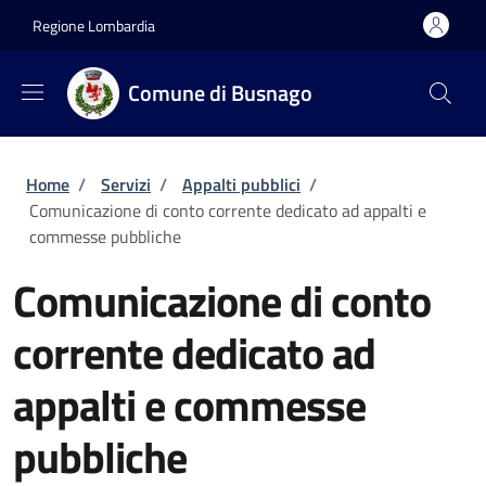
Salta al contenuto principale
Skip to footer content
Regione Lombardia
Comune di Busnago
Briciole di pane
Home
/
Servizi
/
Appalti pubblici
/
Comunicazione di conto corrente dedicato ad appalti e
commesse pubbliche
Comunicazione di conto
corrente dedicato ad
appalti e commesse
pubbliche