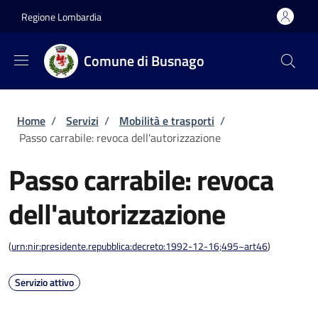
Salta al contenuto principale
Skip to footer content
Regione Lombardia
Comune di Busnago
Briciole di pane
Home
/
Servizi
/
Mobilità e trasporti
/
Passo carrabile: revoca dell'autorizzazione
Passo carrabile: revoca
dell'autorizzazione
(
urn:nir:presidente.repubblica:decreto:1992-12-16;495~art46
)
Servizio attivo