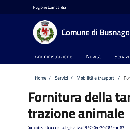
Salta al contenuto principale
Skip to footer content
Regione Lombardia
Comune di Busnago
Amministrazione
Novità
Servizi
Briciole di pane
Home
/
Servizi
/
Mobilità e trasporti
/
For
Fornitura della ta
trazione animale
(
urn:nir:stato:decreto.legislativo:1992-04-30;285~art67
)