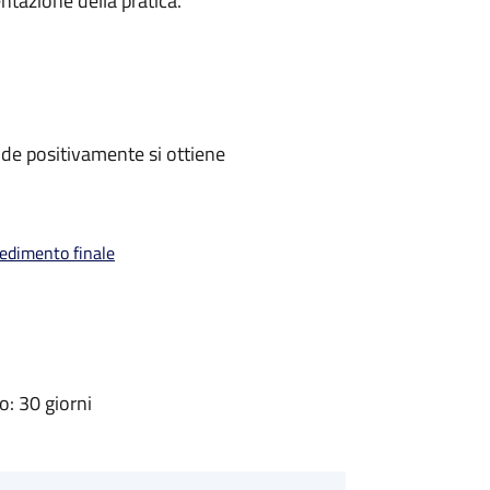
ntazione della pratica.
de positivamente si ottiene
vedimento finale
: 30 giorni