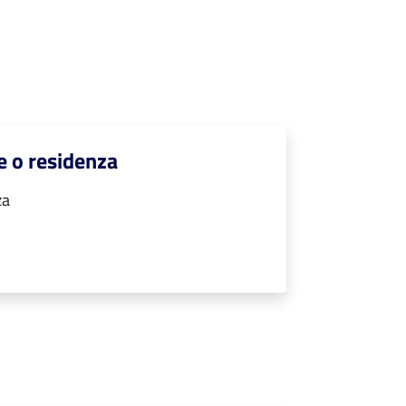
e o residenza
za