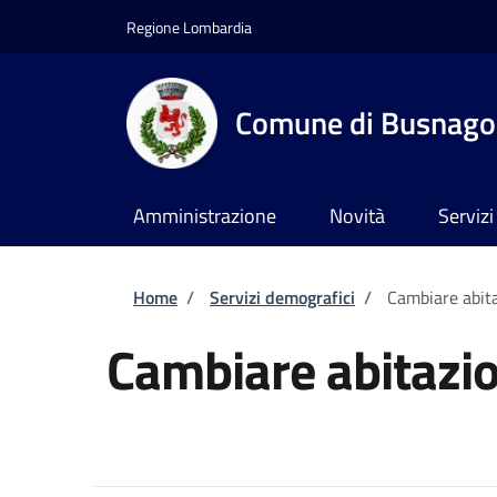
Salta al contenuto principale
Skip to footer content
Regione Lombardia
Comune di Busnago
Amministrazione
Novità
Servizi
Briciole di pane
Home
/
Servizi demografici
/
Cambiare abit
Cambiare abitazi