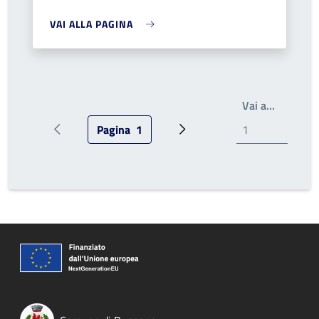
VAI ALLA PAGINA
Write th
Vai a…
Pagina
1
Pagina precedente
Pagina attuale
Prossima pagina